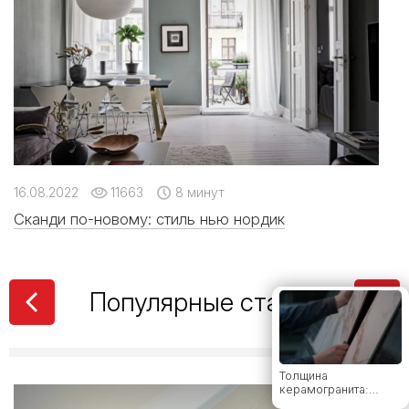
Какой клей для
керамогранита
выбрать: виды,
рейтинг брендов и
советы мастера
Керамическая
плитка или
керамогранит – все
за и против
16.08.2022
11663
8 минут
Сканди по-новому: стиль нью нордик
От классики до
лофта: какие стили
дружат с
Популярные статьи
широкоформатным
керамогранитом
Толщина
керамогранита:
полный гид по