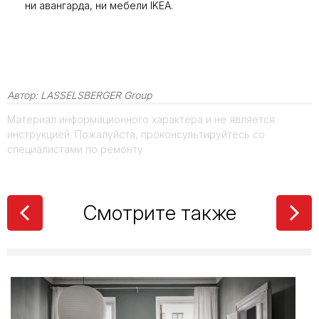
ни авангарда, ни мебели IKEA.
Толщина
керамогранита:
полный гид по
выбору для разных
Автор:
LASSELSBERGER Group
задач
Материал информационного характера и не является
инструкцией. Пожалуйста, проконсультируйтесь со
специалистами по ремонту
Как определиться с
форматом плитки
Смотрите также
Твой уютный уголок:
как сделать квартиру
местом силы с
коллекциями LB
Ceramics