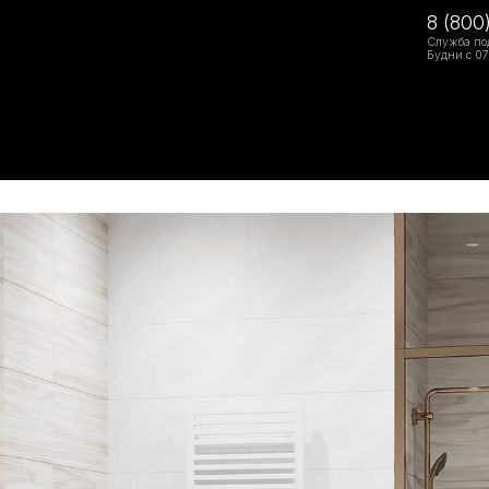
8 (800
Служба по
Будни с 07