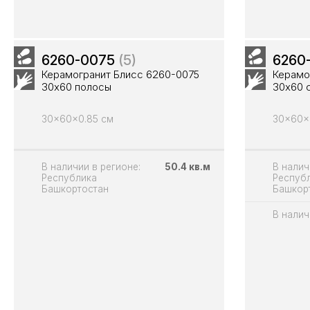
6260-0075
(5)
6260
Керамогранит Блисс 6260-0075
Керамо
30х60 полосы
30х60 
30x60x0.85 см
30x60x
В наличии в регионе:
50.4 кв.м
В налич
Республика
Респуб
Башкортостан
Башкор
В налич