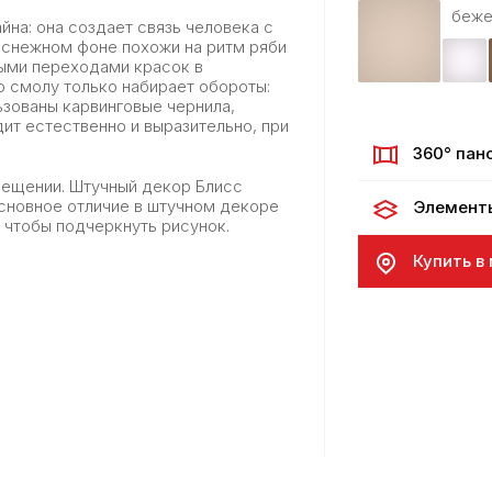
беже
на: она создает связь человека с
оснежном фоне похожи на ритм ряби
выми переходами красок в
ю смолу только набирает обороты:
ьзованы карвинговые чернила,
ит естественно и выразительно, при
360° пан
мещении. Штучный декор Блисс
Основное отличие в штучном декоре
Элемент
 чтобы подчеркнуть рисунок.
Купить в