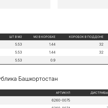
ШТ В М2
М2 В КОРОБКЕ
КОРОБОК В ПОДДОНЕ
5.53
1.44
32
5.53
1.44
32
5.53
0.9
публика Башкортостан
АРТИКУЛ
ДИСТРИБЬ
6260-0075