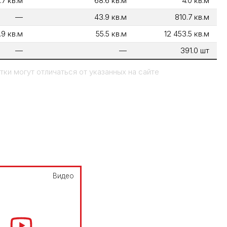
7.7 кв.м
68.6 кв.м
4.0 кв.м
—
43.9 кв.м
810.7 кв.м
.9 кв.м
55.5 кв.м
12 453.5 кв.м
—
—
391.0 шт
ки могут отличаться от указанных на сайте
Видео