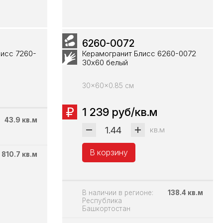
6260-0072
лисс 7260-
Керамогранит Блисс 6260-0072
30х60 белый
30x60x0.85 см
1 239 руб/кв.м
43.9 кв.м
кв.м
В корзину
810.7 кв.м
В наличии в регионе:
138.4 кв.м
Республика
Башкортостан