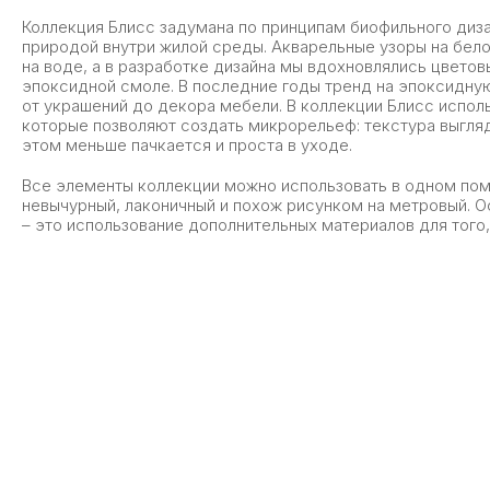
Коллекция Блисс задумана по принципам биофильного дизай
природой внутри жилой среды. Акварельные узоры на бел
на воде, а в разработке дизайна мы вдохновлялись цвето
эпоксидной смоле. В последние годы тренд на эпоксидну
от украшений до декора мебели. В коллекции Блисс испол
которые позволяют создать микрорельеф: текстура выгляд
этом меньше пачкается и проста в уходе.
Все элементы коллекции можно использовать в одном по
невычурный, лаконичный и похож рисунком на метровый. 
– это использование дополнительных материалов для того,