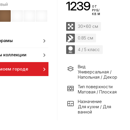
1239
вый
ОТ
РУБ/
КВ.М
30x60 см
0.85 см
орамы
4 / 5 класс
ы коллекции
Вид
 моем городе
Универсальная /
Напольная / Декор
Тип поверхности
Матовая / Плоская
Назначение
Для кухни / Для
ванной