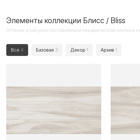
Элементы коллекции Блисс / Bliss
Оттенок и рисунок поставляемой керамической плитки в с
Все
4
Базовая
3
Декор
1
Архив
1