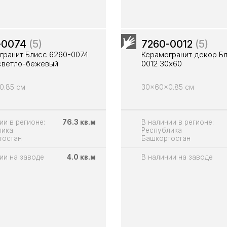
-0074
(5)
7260-0012
(5)
гранит Блисс 6260-0074
Керамогранит декор Б
светло-бежевый
0012 30х60
0.85 см
30x60x0.85 см
ии в регионе:
76.3 кв.м
В наличии в регионе:
лика
Республика
тостан
Башкортостан
ии на заводе
4.0 кв.м
В наличии на заводе