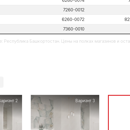
6260-0074
7260-0012
6260-0072
82
7360-0010
: Республика Башкортостан. Цены на полках магазинов и остат
Вариант 2
Вариант 3