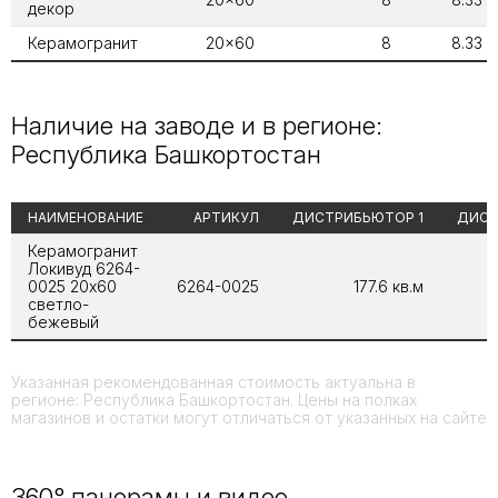
декор
Керамогранит
20x60
8
8.33
Наличие на заводе и в регионе:
Республика Башкортостан
НАИМЕНОВАНИЕ
АРТИКУЛ
ДИСТРИБЬЮТОР 1
ДИСТ
Керамогранит
Локивуд 6264-
0025 20x60
6264-0025
177.6 кв.м
светло-
бежевый
Указанная рекомендованная стоимость актуальна в
регионе: Республика Башкортостан. Цены на полках
магазинов и остатки могут отличаться от указанных на сайте
360° панорамы и видео