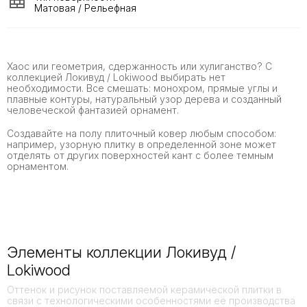
Матовая / Рельефная
Хаос или геометрия, сдержанность или хулиганство? С
коллекцией Локивуд / Lokiwood выбирать нет
необходимости. Все смешать: монохром, прямые углы и
плавные контуры, натуральный узор дерева и созданный
человеческой фантазией орнамент.
Создавайте на полу плиточный ковер любым способом:
например, узорную плитку в определенной зоне может
отделять от других поверхностей кант с более темным
орнаментом.
Элементы коллекции Локивуд /
Lokiwood
Оттенок и рисунок поставляемой керамической плитки в
связи с технологическими особенностями её производства