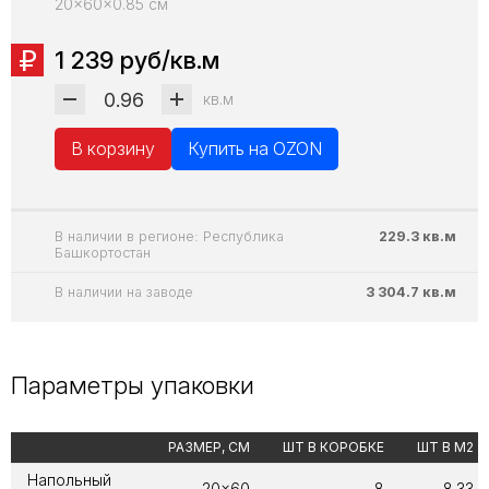
20x60x0.85 см
1 239 руб/кв.м
кв.м
В корзину
Купить на OZON
В наличии в регионе: Республика
229.3 кв.м
Башкортостан
В наличии на заводе
3 304.7 кв.м
Параметры упаковки
РАЗМЕР, СМ
ШТ В КОРОБКЕ
ШТ В М2
Напольный
20x60
8
8.33