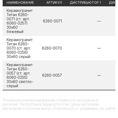
НАИМЕНОВАНИЕ
АРТИКУЛ
ДИСТРИБЬЮТОР 1
ДИСТ
Керамогранит
Титан 6260-
0071 (ст. арт.
6260-0071
—
6060-0257)
30х60
бежевый
Керамогранит
Титан 6260-
0070 (ст. арт.
6260-0070
—
6060-0256)
30х60 серый
Керамогранит
Титан 6260-
0057 (ст. арт.
6260-0057
—
6060-0255)
30х60 светло-
серый
Указанная рекомендованная стоимость актуальна в
регионе: Республика Башкортостан. Цены на полках
магазинов и остатки могут отличаться от указанных на сайте