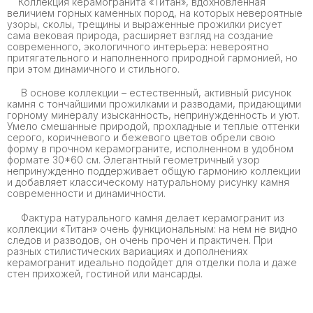
Коллекция керамогранита «Титан», вдохновленная
величием горных каменных пород, на которых невероятные
узоры, сколы, трещины и выраженные прожилки рисует
сама вековая природа, расширяет взгляд на создание
современного, экологичного интерьера: невероятно
притягательного и наполненного природной гармонией, но
при этом динамичного и стильного.
В основе коллекции – естественный, активный рисунок
камня с тончайшими прожилками и разводами, придающими
горному минералу изысканность, непринужденность и уют.
Умело смешанные природой, прохладные и теплые оттенки
серого, коричневого и бежевого цветов обрели свою
форму в прочном керамограните, исполненном в удобном
формате 30*60 см. Элегантный геометричный узор
непринужденно поддерживает общую гармонию коллекции
и добавляет классическому натуральному рисунку камня
современности и динамичности.
Фактура натурального камня делает керамогранит из
коллекции «Титан» очень функциональным: на нем не видно
следов и разводов, он очень прочен и практичен. При
разных стилистических вариациях и дополнениях
керамогранит идеально подойдет для отделки пола и даже
стен прихожей, гостиной или мансарды.