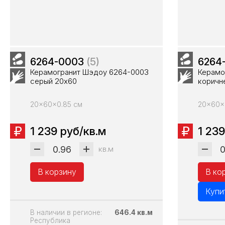
6264-0003
(5)
6264
Керамогранит Шэдоу 6264-0003
Керамо
серый 20х60
коричн
20x60x0.85 см
20x60x
1 239 руб/кв.м
1 239
кв.м
В корзину
В ко
Купи
В наличии в регионе:
646.4 кв.м
Республика