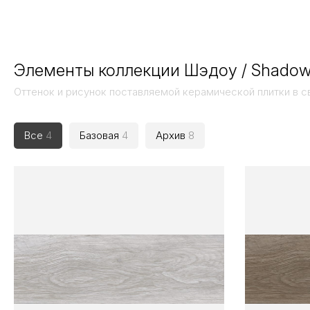
Элементы коллекции Шэдоу / Shado
Оттенок и рисунок поставляемой керамической плитки в с
Все
4
Базовая
4
Архив
8