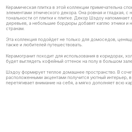
Керамическая плитка в этой коллекции примечательна спо
элементами этнического декора. Она ровная и гладкая, с
тональности от плитки к плитке. Декор Шэдоу напоминает 
деревьев, а небольшие бордюры добавят каплю этники и н
странам.
Эта коллекция подойдет не только для домоседов, ценящи
также и любителей путешествовать.
Керамогранит походит для использования в коридорах, хол
будет выглядеть кофейный оттенок на полу в большом зал
Шэдоу формирует теплое домашнее пространство. В сочет
расположенными акцентами получится уютный интерьер, в
перетягивает внимание на себя, а мягко дополняет всю кар