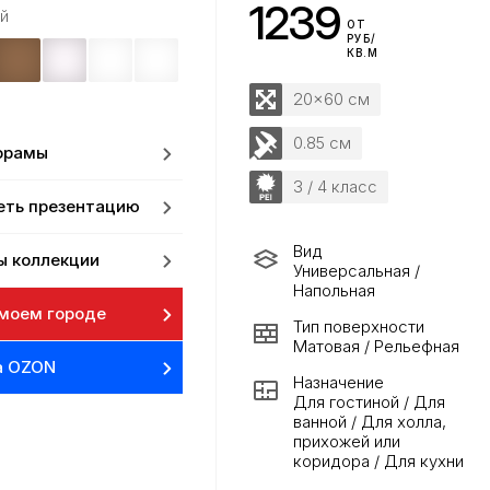
1239
й
ОТ
РУБ/
КВ.М
20x60 см
0.85 см
орамы
3 / 4 класс
еть презентацию
Вид
ы коллекции
Универсальная /
Напольная
 моем городе
Тип поверхности
Матовая / Рельефная
а OZON
Назначение
Для гостиной / Для
ванной / Для холла,
прихожей или
коридора / Для кухни