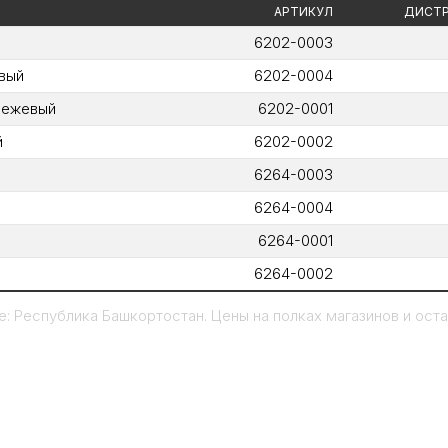
АРТИКУЛ
ДИСТР
6202-0003
вый
6202-0004
бежевый
6202-0001
й
6202-0002
6264-0003
6264-0004
6264-0001
6264-0002
: Республика Башкортостан. Цены на полках магазинов и остат