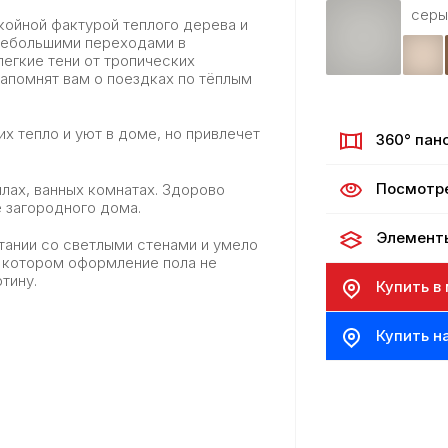
серы
койной фактурой теплого дерева и
 небольшими переходами в
легкие тени от тропических
апомнят вам о поездках по тёплым
х тепло и уют в доме, но привлечет
360° пан
Посмотр
лах, ванных комнатах. Здорово
е загородного дома.
Элемент
ании со светлыми стенами и умело
 котором оформление пола не
тину.
Купить в
Купить н