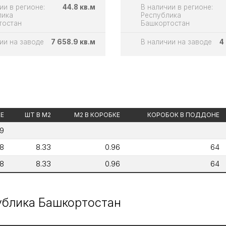
ии в регионе:
44.8 кв.м
В наличии в регионе:
лика
Республика
тостан
Башкортостан
ии на заводе
7 658.9 кв.м
В наличии на заводе
4
КЕ
ШТ В М2
М2 В КОРОБКЕ
КОРОБОК В ПОДДОНЕ
9
8
8.33
0.96
64
8
8.33
0.96
64
публика Башкортостан