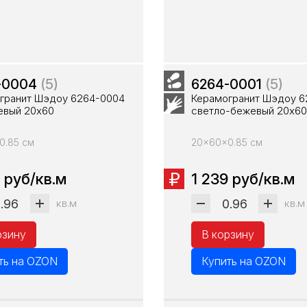
-0004
(5)
6264-0001
(5)
гранит Шэдоу 6264-0004
Керамогранит Шэдоу 6
евый 20х60
светло-бежевый 20х60
0.85 см
20x60x0.85 см
 руб/кв.м
1 239 руб/кв.м
кв.м
кв.м
рзину
В корзину
ть на OZON
Купить на OZON