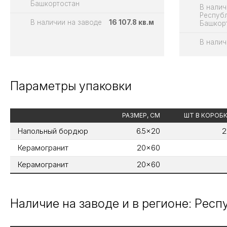
Башкортостан
В налич
Респуб
В наличии на заводе
16 107.8 кв.м
Башкор
В налич
Параметры упаковки
РАЗМЕР, СМ
ШТ В КОРОБ
Напольный бордюр
6.5x20
2
Керамогранит
20x60
Керамогранит
20x60
Наличие на заводе и в регионе: Рес