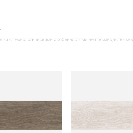
w
вязи с технологическими особенностями её производства мо