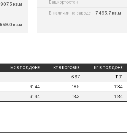
Башкортостан
907.5 кв.м
В наличии на заводе
7 495.7 кв.м
 559.0 кв.м
М2 В ПОДДОНЕ
КГ В КОРОБКЕ
КГ В ПОДДОНЕ
6.67
1101
61.44
18.5
1184
61.44
18.3
1184