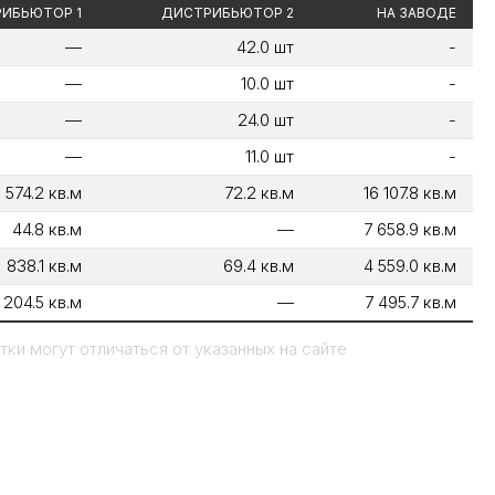
ИБЬЮТОР 1
ДИСТРИБЬЮТОР 2
НА ЗАВОДЕ
—
42.0 шт
-
—
10.0 шт
-
—
24.0 шт
-
—
11.0 шт
-
574.2 кв.м
72.2 кв.м
16 107.8 кв.м
44.8 кв.м
—
7 658.9 кв.м
838.1 кв.м
69.4 кв.м
4 559.0 кв.м
204.5 кв.м
—
7 495.7 кв.м
ки могут отличаться от указанных на сайте