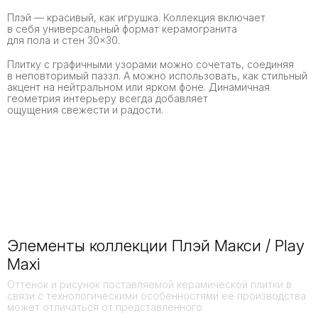
Плэй — красивый, как игрушка. Коллекция включает
в себя универсальный формат керамогранита
для пола и стен 30×30.
Плитку с графичными узорами можно сочетать, соединяя
в неповторимый паззл. А можно использовать, как стильный
акцент на нейтральном или ярком фоне. Динамичная
геометрия интерьеру всегда добавляет
ощущения свежести и радости.
Элементы коллекции Плэй Макси / Play
Maxi
Оттенок и рисунок поставляемой керамической плитки в
связи с технологическими особенностями её производства
может отличаться от представленного