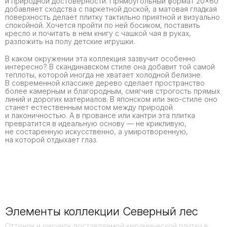
и природной достоверности. Прямоугольный формат 20×60
добавляет сходства с паркетной доской, а матовая гладкая
поверхность делает плитку тактильно приятной и визуально
спокойной. Хочется пройти по ней босиком, поставить
кресло и почитать в нем книгу с чашкой чая в руках,
разложить на полу детские игрушки.
В каком окружении эта коллекция зазвучит особенно
интересно? В скандинавском стиле она добавит той самой
теплоты, которой иногда не хватает холодной белизне.
В современной классике дерево сделает пространство
более камерным и благородным, смягчив строгость прямых
линий и дорогих материалов. В японском или эко-стиле оно
станет естественным мостом между природой
и лаконичностью. А в провансе или кантри эта плитка
превратится в идеальную основу — не крикливую,
не состаренную искусственно, а умиротворенную,
на которой отдыхает глаз.
Элементы коллекции Северный лес
Оттенок и рисунок поставляемой керамической плитки в