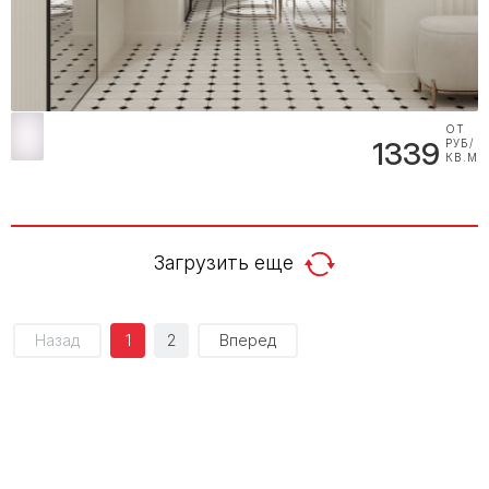
ОТ
1339
РУБ/
КВ.М
Загрузить еще
Назад
1
2
Вперед