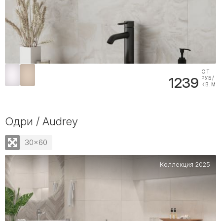
ОТ
1239
РУБ/
КВ.М
Одри / Audrey
30x60
Коллекция 2025