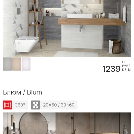
ОТ
1239
РУБ/
КВ.М
Блюм / Blum
360°
20x60 / 30x60