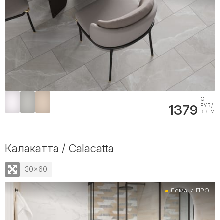
ОТ
1379
РУБ/
КВ.М
Калакатта / Calacatta
30x60
Лемана ПРО