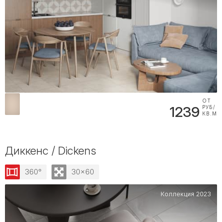
ОТ
1239
РУБ/
КВ.М
Диккенс / Dickens
360°
30x60
Коллекция 2023