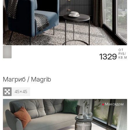
ОТ
1329
РУБ/
КВ.М
Магриб / Magrib
45x45
Максидом