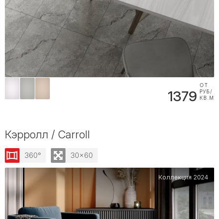
ОТ
1379
РУБ/
КВ.М
Кэрролл / Carroll
360°
30x60
Коллекция 2024