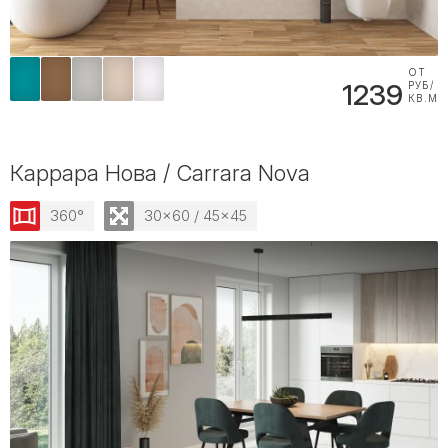
ОТ
1239
РУБ/
КВ.М
Каррара Нова / Carrara Nova
360°
30x60 / 45x45