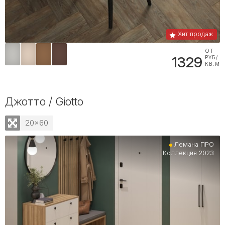
Хит продаж
ОТ
1329
РУБ/
КВ.М
Джотто / Giotto
20x60
Лемана ПРО
Коллекция 2023