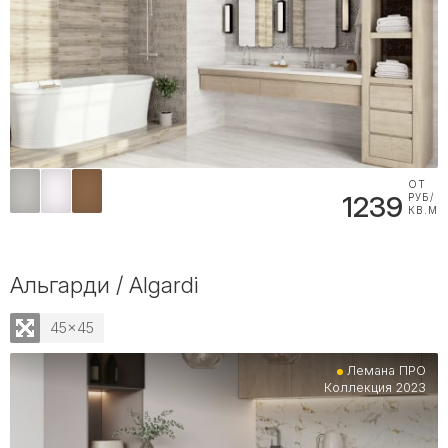
ОТ
1239
РУБ/
КВ.М
Альгарди / Algardi
45x45
Лемана ПРО
Коллекция 2023