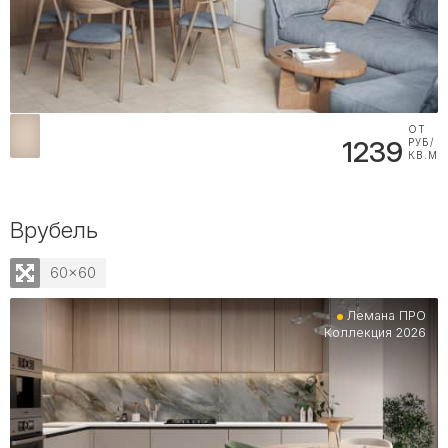
ОТ
1239
РУБ/
КВ.М
Врубель
60x60
Лемана ПРО
Коллекция 2026