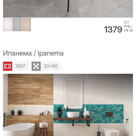
ОТ
1379
РУБ/
КВ.М
Ипанема / Ipanema
360°
20x60