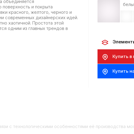
та объединяется
белы
ю поверхность и покрыта
вки красного, желтого, черного и
ии современных дизайнерских идей.
тно хаотичной. Простота этой
тся одним из главных трендов в
Элемент
Купить в
Купить н
вязи с технологическими особенностями её производства мо