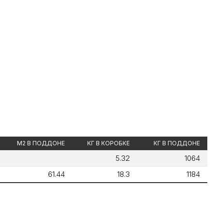
М2 В ПОДДОНЕ
КГ В КОРОБКЕ
КГ В ПОДДОНЕ
5.32
1064
61.44
18.3
1184