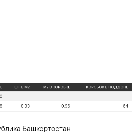
КЕ
ШТ В М2
М2 В КОРОБКЕ
КОРОБОК В ПОДДОНЕ
0
8
8.33
0.96
64
публика Башкортостан