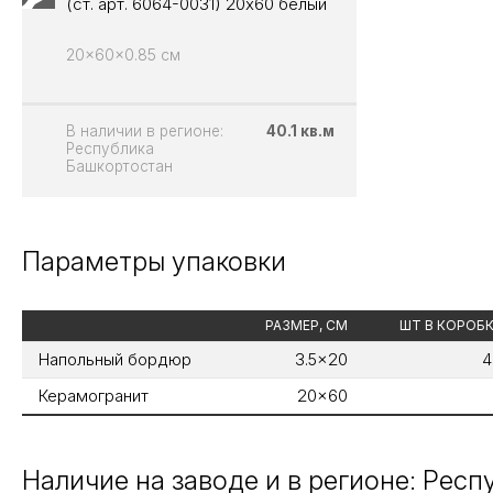
(ст. арт. 6064-0031) 20х60 белый
20x60x0.85 см
В наличии в регионе:
40.1 кв.м
Республика
Башкортостан
Параметры упаковки
РАЗМЕР, СМ
ШТ В КОРОБ
Напольный бордюр
3.5x20
4
Керамогранит
20x60
Наличие на заводе и в регионе: Рес