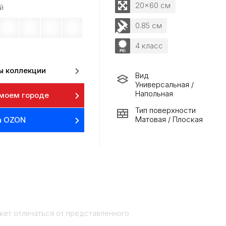
20x60 см
й
0.85 см
4 класс
ы коллекции
Вид
Универсальная /
Напольная
 моем городе
Тип поверхности
Матовая / Плоская
а OZON
жет отличаться от представленного