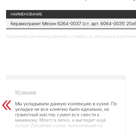
НАИМЕНОВАНИЕ
Керамогранит Мезон 6264-0037 (ст. арт. 6064-0031) 20х
Указанная рекомендованная стоимость актуальна в регионе
Ксения
Мы укладывали данную коллекцию в кухне. По
укладке не все конечно было идеально, но
грамотный мастер сумел все свести к
минимуму. Моется легко, а выглядит ещё
лучше! Дизайнер кухни, приезжавший на
контрольный замер, попал как раз на момент