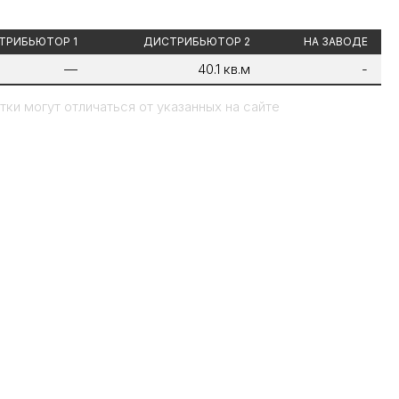
ТРИБЬЮТОР 1
ДИСТРИБЬЮТОР 2
НА ЗАВОДЕ
—
40.1 кв.м
-
ки могут отличаться от указанных на сайте