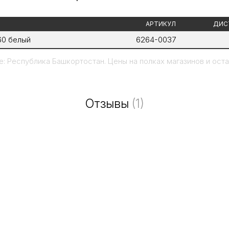
АРТИКУЛ
ДИС
60 белый
6264-0037
: Республика Башкортостан. Цены на полках магазинов и остат
Отзывы
(1)