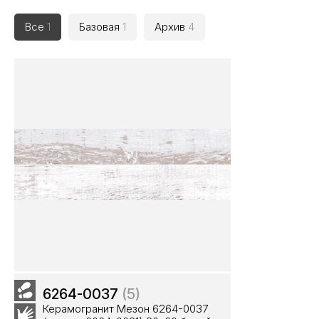
Все
1
Базовая
1
Архив
4
6264-0037
(5)
Керамогранит Мезон 6264-0037