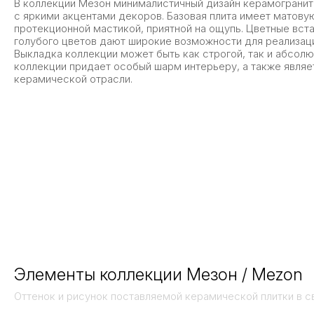
В коллекции Мезон минималистичный дизайн керамограни
с яркими акцентами декоров. Базовая плита имеет матову
протекционной мастикой, приятной на ощупь. Цветные вста
голубого цветов дают широкие возможности для реализац
Выкладка коллекции может быть как строгой, так и абсолю
коллекции придает особый шарм интерьеру, а также являе
керамической отрасли.
Элементы коллекции Мезон / Mezon
Оттенок и рисунок поставляемой керамической плитки в с