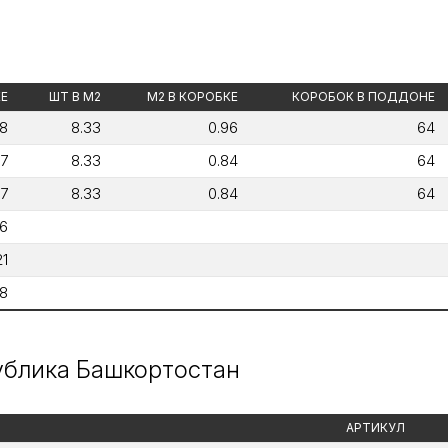
КЕ
ШТ В М2
М2 В КОРОБКЕ
КОРОБОК В ПОДДОНЕ
8
8.33
0.96
64
7
8.33
0.84
64
7
8.33
0.84
64
6
21
8
публика Башкортостан
АРТИКУЛ