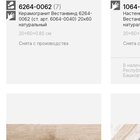
6264-0062
(7)
1064
Керамогранит Вестанвинд 6264-
Настен
0062 (ст. арт. 6064-0040) 20х60
Вестан
натуральный
натура
20x60x0.85 см
20x60x
Снята с производства
Снята 
В налич
Респуб
Башкор