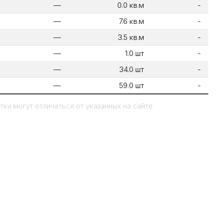
—
0.0 кв.м
-
—
7.6 кв.м
-
—
3.5 кв.м
-
—
1.0 шт
-
—
34.0 шт
-
—
59.0 шт
-
ки могут отличаться от указанных на сайте