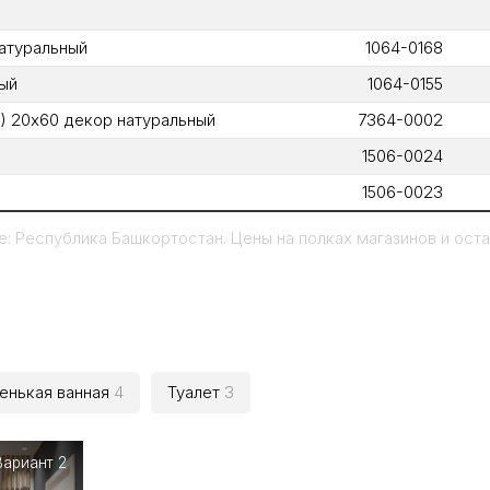
натуральный
1064-0168
ный
1064-0155
9) 20х60 декор натуральный
7364-0002
1506-0024
1506-0023
: Республика Башкортостан. Цены на полках магазинов и остат
енькая ванная
4
Туалет
3
Вариант 2