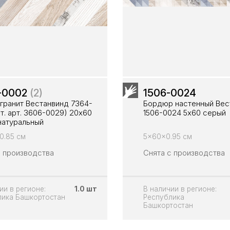
-0002
(2)
1506-0024
гранит Вестанвинд 7364-
Бордюр настенный Вес
т. арт. 3606-0029) 20х60
1506-0024 5x60 серый
натуральный
0.85 см
5x60x0.95 см
с производства
Снята с производства
ии в регионе:
1.0 шт
В наличии в регионе:
лика Башкортостан
Республика
Башкортостан