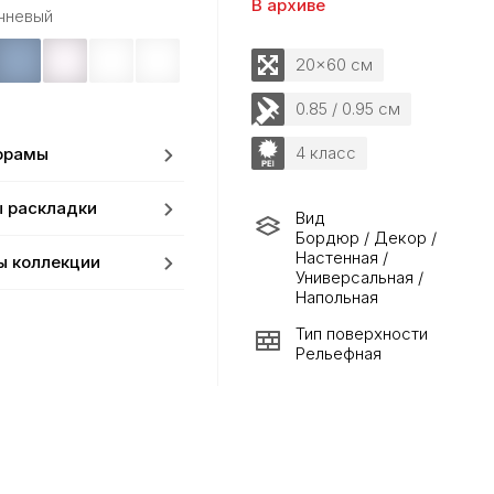
В архиве
чневый
20x60 см
0.85 / 0.95 см
4 класс
орамы
 раскладки
Вид
Бордюр / Декор /
Настенная /
ы коллекции
Универсальная /
Напольная
Тип поверхности
Рельефная