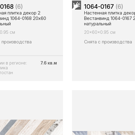
-0168
(6)
1064-0167
(6)
ная плитка декор 2
Настенная плитка декор
винд 1064-0168 20х60
Вестанвинд 1064-0167 
льный
натуральный
0.95 см
20x60x0.95 см
с производства
Снята с производства
ии в регионе:
7.6 кв.м
лика
тостан