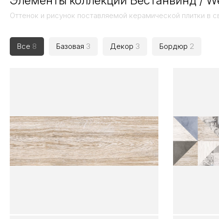
Элементы коллекции Вестанвинд / W
Оттенок и рисунок поставляемой керамической плитки в с
Все
8
Базовая
3
Декор
3
Бордюр
2