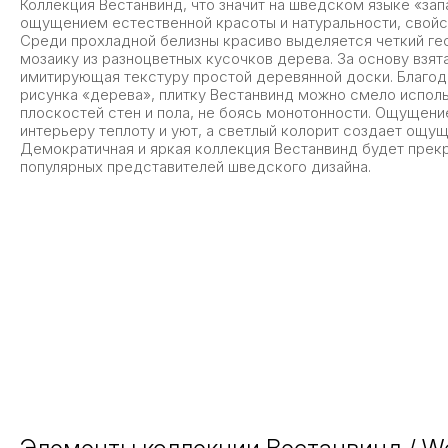
Коллекция Вестанвинд, что значит на шведском языке «зап
ощущением естественной красоты и натуральности, свойс
Среди прохладной белизны красиво выделяется четкий г
мозаику из разноцветных кусочков дерева. За основу взят
имитирующая текстуру простой деревянной доски. Благо
рисунка «дерева», плитку Вестанвинд можно смело испол
плоскостей стен и пола, не боясь монотонности. Ощущен
интерьеру теплоту и уют, а светлый колорит создает ощущ
Демократичная и яркая коллекция Вестанвинд будет прек
популярных представителей шведского дизайна.