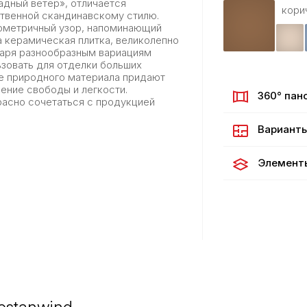
адный ветер», отличается
кори
твенной скандинавскому стилю.
еометричный узор, напоминающий
а керамическая плитка, великолепно
даря разнообразным вариациям
ьзовать для отделки больших
ие природного материала придают
ение свободы и легкости.
360° пан
расно сочетаться с продукцией
Варианты
Элемент