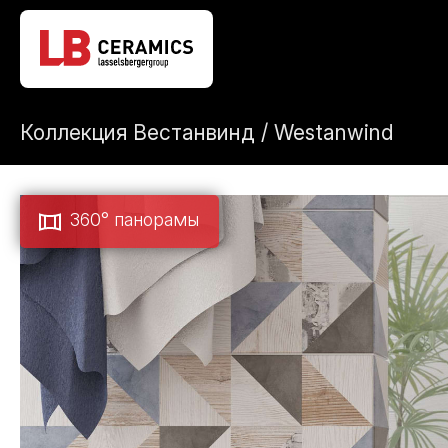
Коллекция Вестанвинд / Westanwind
360° панорамы