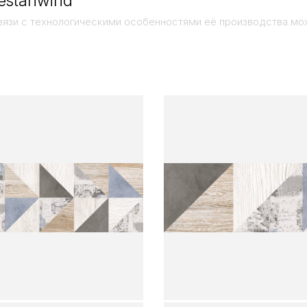
estanwind
вязи с технологическими особенностями её производства мо